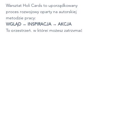
Warsztat Holi Cards to uporządkowany 
proces rozwojowy oparty na autorskiej 
metodzie pracy:
WGLĄD → INSPIRACJA → AKCJA
To przestrzeń, w której możesz zatrzymać 
się na chwilę i przyjrzeć się temu, co jest dla 
Ciebie naprawdę ważne.
Proces prowadzi uczestnika: od chaosu do 
klarowności, od refleksji do konkretnego 
działania.
Jak wygląda proces 
warsztatowy?
WGLĄD 
(talia kart z pytaniami)
Pokaż więcej