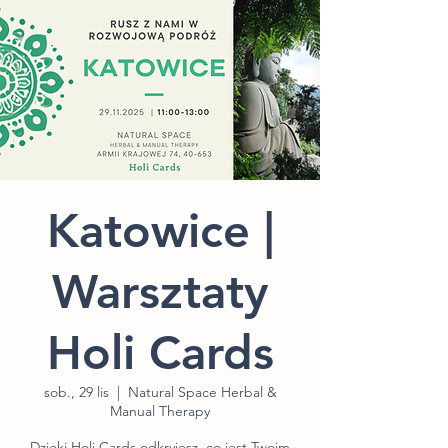
Katowice |
Warsztaty
Holi Cards
sob., 29 lis
  |  
Natural Space Herbal &
Manual Therapy
Dzięki Holi Cards odkryjesz, co jest Twoim