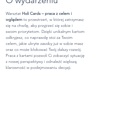
O wydarzeniu
Warsztat 
Holi Cards – praca z celem i 
wglądem
 to przestrzeń, w której zatrzymasz 
się na chwilę, aby przyjrzeć się sobie i 
swoim priorytetom. Dzięki unikalnym kartom 
odkryjesz, co naprawdę stoi za Twoim 
celem, jakie ukryte zasoby już w sobie masz 
oraz co może blokować Twój dalszy rozwój. 
Praca z kartami pozwoli Ci zobaczyć sytuację 
z nowej perspektywy i odnaleźć większą 
klarowność w podejmowaniu decyzji.
Podczas spotkania otrzymasz bezpieczne 
warunki do refleksji – pracujemy w grupie, 
ale nie musisz dzielić się swoimi wnioskami. 
Szanujemy Twoją prywatność i indywidualne 
tempo, dlatego masz pewność, że cała 
energia warsztatu będzie wspierać Twój 
osobisty proces.
Po warsztacie możesz spodziewać się: