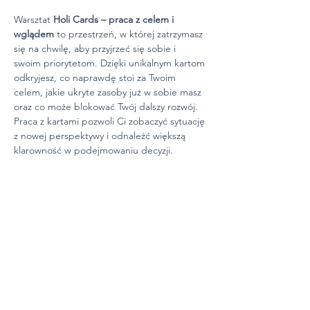
Warsztat 
Holi Cards – praca z celem i 
wglądem
 to przestrzeń, w której zatrzymasz 
się na chwilę, aby przyjrzeć się sobie i 
swoim priorytetom. Dzięki unikalnym kartom 
odkryjesz, co naprawdę stoi za Twoim 
celem, jakie ukryte zasoby już w sobie masz 
oraz co może blokować Twój dalszy rozwój. 
Praca z kartami pozwoli Ci zobaczyć sytuację 
z nowej perspektywy i odnaleźć większą 
klarowność w podejmowaniu decyzji.
Podczas spotkania otrzymasz bezpieczne 
warunki do refleksji – pracujemy w grupie, 
ale nie musisz dzielić się swoimi wnioskami. 
Szanujemy Twoją prywatność i indywidualne 
tempo, dlatego masz pewność, że cała 
energia warsztatu będzie wspierać Twój 
osobisty proces.
Po warsztacie możesz spodziewać się: