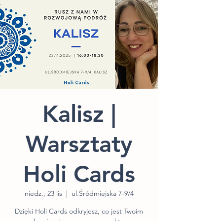
Kalisz |
Warsztaty
Holi Cards
niedz., 23 lis
  |  
ul.Śródmiejska 7-9/4
Dzięki Holi Cards odkryjesz, co jest Twoim