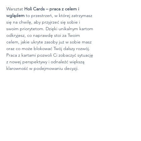
Warsztat 
Holi Cards – praca z celem i 
wglądem
 to przestrzeń, w której zatrzymasz 
się na chwilę, aby przyjrzeć się sobie i 
swoim priorytetom. Dzięki unikalnym kartom 
odkryjesz, co naprawdę stoi za Twoim 
celem, jakie ukryte zasoby już w sobie masz 
oraz co może blokować Twój dalszy rozwój. 
Praca z kartami pozwoli Ci zobaczyć sytuację 
z nowej perspektywy i odnaleźć większą 
klarowność w podejmowaniu decyzji.
Podczas spotkania otrzymasz bezpieczne 
warunki do refleksji – pracujemy w grupie, 
ale nie musisz dzielić się swoimi wnioskami. 
Szanujemy Twoją prywatność i indywidualne 
tempo, dlatego masz pewność, że cała 
energia warsztatu będzie wspierać Twój 
osobisty proces.
Po warsztacie możesz spodziewać się: