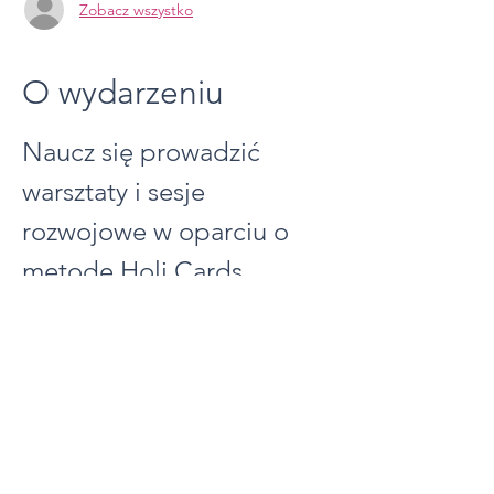
Zobacz wszystko
O wydarzeniu
Naucz się prowadzić 
warsztaty i sesje 
rozwojowe w oparciu o 
metodę Holi Cards
Większość procesów rozwojowych 
zatrzymuje się na inspiracji.
Uczestnicy wychodzą zmotywowani, ale po 
kilku dniach wracają do starych schematów.
Holi Cards powstały po to, aby prowadzić 
dalej.
To autorska metoda pracy oparta na 
procesie:
WGLĄD → INSPIRACJA → 